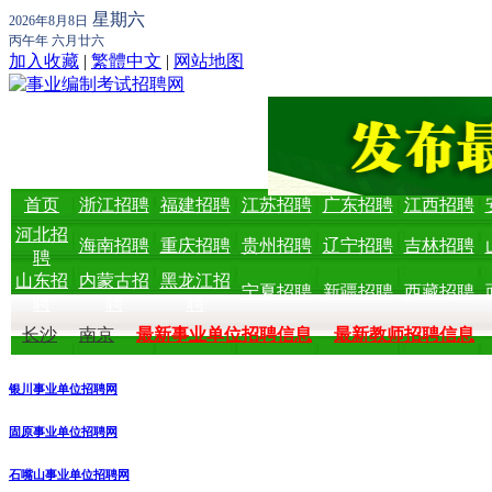
星期六
2026年8月8日
丙午年 六月廿六
加入收藏
|
繁體中文
|
网站地图
首页
浙江招聘
福建招聘
江苏招聘
广东招聘
江西招聘
河北招
海南招聘
重庆招聘
贵州招聘
辽宁招聘
吉林招聘
聘
山东招
内蒙古招
黑龙江招
宁夏招聘
新疆招聘
西藏招聘
聘
聘
聘
长沙
南京
最新事业单位招聘信息
最新教师招聘信息
银川事业单位招聘网
固原事业单位招聘网
石嘴山事业单位招聘网